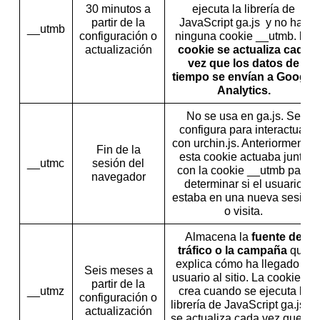
30 minutos a
ejecuta la librería de
partir de la
JavaScript ga.js y no hay
__utmb
configuración o
ninguna cookie __utmb.
La
actualización
cookie se actualiza cada
vez que los datos de
tiempo se envían a Google
Analytics.
No se usa en ga.js. Se
configura para interactuar
con urchin.js. Anteriormente,
Fin de la
esta cookie actuaba junto
__utmc
sesión del
con la cookie __utmb para
navegador
determinar si el usuario
estaba en una nueva sesión
o visita.
Almacena la
fuente de
tráfico o la campaña
que
explica cómo ha llegado el
Seis meses a
usuario al sitio. La cookie se
partir de la
__utmz
crea cuando se ejecuta la
configuración o
librería de JavaScript ga.js y
actualización
se actualiza cada vez que se